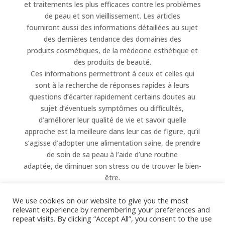
et traitements les plus efficaces contre les problèmes
de peau et son vieillissement. Les articles
fourniront aussi des informations détaillées au sujet
des dernières tendance des domaines des
produits cosmétiques, de la médecine esthétique et
des produits de beauté.
Ces informations permettront à ceux et celles qui
sont à la recherche de réponses rapides à leurs
questions d’écarter rapidement certains doutes au
sujet d’éventuels symptômes ou difficultés,
d’améliorer leur qualité de vie et savoir quelle
approche est la meilleure dans leur cas de figure, qu’il
s’agisse d’adopter une alimentation saine, de prendre
de soin de sa peau à l’aide d’une routine
adaptée, de diminuer son stress ou de trouver le bien-
être.
Votre Guide Beauty Healthy vous souhaite la
We use cookies on our website to give you the most
bienvenue, nous espérons que vous trouverez ici
relevant experience by remembering your preferences and
toutes
repeat visits. By clicking “Accept All”, you consent to the use
les réponses à vos questions en rappelant que les